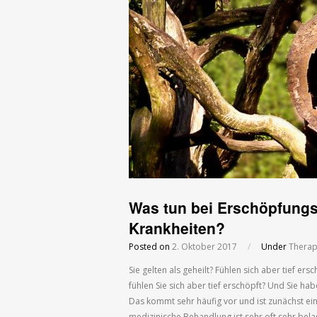
Was tun bei Erschöpfung
Krankheiten?
Posted on
2. Oktober 2017
/
Under
Therap
Sie gelten als geheilt? Fühlen sich aber tief er
fühlen Sie sich aber tief erschöpft? Und Sie ha
Das kommt sehr häufig vor und ist zunächst ei
medizinische Behandlung ist sehr oft sehr be