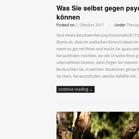
Was Sie selbst gegen ps
können
Posted on
2. Oktober 2017
/
Under
Therap
Sind meine Beschwerden psychosomatisch? Psy
Ebene an, dass im seelischen Bereich etwas im 
meint es gut mit Ihnen und macht Sie quasi ne
herausfinden möchten, wo die Ursache Ihres 
unternehmen können, dann folgen Sie meinem 
Beobachten Sie, in welchen Situationen genau 
Sie dann, herauszufinden, welche Gefühle mit…
continue reading →