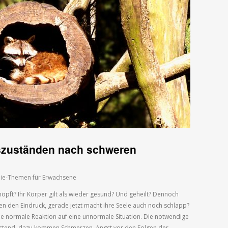
szuständen nach schweren
ie-Themen für Erwachsene
schöpft? Ihr Körper gilt als wieder gesund? Und geheilt? Dennoch
ben den Eindruck, gerade jetzt macht ihre Seele auch noch schlapp?
ne normale Reaktion auf eine unnormale Situation. Die notwendige
lastend, dazu kommen Schmerzen, Angst vor den Folgen der