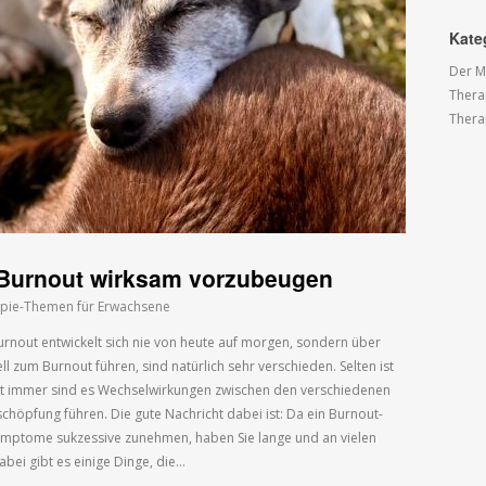
Kate
Der M
Thera
Thera
Burnout wirksam vorzubeugen
pie-Themen für Erwachsene
rnout entwickelt sich nie von heute auf morgen, sondern über
ell zum Burnout führen, sind natürlich sehr verschieden. Selten ist
 Fast immer sind es Wechselwirkungen zwischen den verschiedenen
schöpfung führen. Die gute Nachricht dabei ist: Da ein Burnout-
Symptome sukzessive zunehmen, haben Sie lange und an vielen
abei gibt es einige Dinge, die…