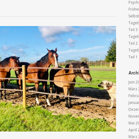
Psych
Frühe
Selbs
Tageb
Teil 3
Tageb
Teil 2
Tageb
Teil 1
Arch
Juni 2
März 
Febru
Janua
Deze
Nove
Mai 2
April
März 