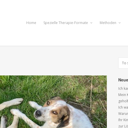
Home
Spezielle Therapie-Formate
Methoden
Neue
Ich k
Mein K
gehol
Ich wa
Warum
Ihr K
zur L