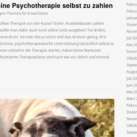
ine Psychotherapie selbst zu zahlen
Febru
Febru
pie-Themen für Erwachsene
Janua
ollten Therapie von der Kasse? Sicher, Krankenkassen zahlen
Deze
sollte man dafür auch noch selbst Geld ausgeben? Für Brillen,
Nove
narzt) etc. tut man das ja schon und das ist teuer genug. Ihre
Juli 2
Gründe, psychotherapeutische Unterstützung tatsächlich selbst zu
Mai 2
nnen schnell in die Therapie starten, haben keine Wartezeit:
Deze
nanzierte Therapieplätze sind nach wie vor üblich und normal.
Oktob
Septe
Augus
Juli 2
Juni 2
Mai 2
März 
Febru
Deze
Nove
Oktob
Septe