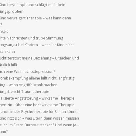
Kind beschimpft und schlägt mich: kein
hungsproblem
Kind verweigert Therapie – was kann dann
n?
mkeit
chte Nachrichten und trübe Stimmung
ungsangst bei Kindern – wenn Ihr Kind nicht
ssen kann
sucht zerstört meine Beziehung – Ursachen und
rklich hilft
ich eine Weihnachtsdepression?
ombekämpfung alleine hilft nicht langfristig
ng – wenn Angriffe krank machen
rungsbericht Traumatherapie
alisierte Angststörung – wirksame Therapie
edizin – über eine hochwirksame Therapie
unde in der Psychotherapie für Sie tun können
ind ritzt sich – was Eltern dann wissen müssen
e ich im Eltern-Burnout stecken? Und wenn ja –
ann?