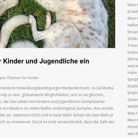
Mein 
Erzie
Mein 
helfe
Einsa
Schle
Trenn
losla
 Kinder und Jugendliche ein
Eifer
was wi
Habe 
pie-Themen für Kinder
Sympt
Mobbi
 Veränderte Entwicklungsbedingungen Medienkonsum, social Media,
Erfah
endy zu sein, globalisierte Möglichkeiten, sich zu vergleichen,
Gener
n, die das Leben von Kindern und Jugendlichen komplizierter
Waldm
t von Kindern an vielen Stellen anstrengend, komplex, das soziale
Was H
nder an. Optimiere Dich! Und in einer Mehr-Schein-Als-Sein-Welt ist
Mein K
sich zu orientieren. Da ist es nicht verwunderlich, dass die Zahl der
Könnt
was d