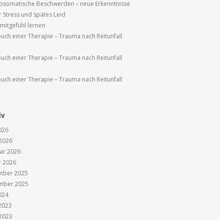
osomatische Beschwerden – neue Erkenntnisse
r Stress und spätes Leid
tmitgefühl lernen
uch einer Therapie – Trauma nach Reitunfall
uch einer Therapie – Trauma nach Reitunfall
uch einer Therapie – Trauma nach Reitunfall
iv
026
2026
ar 2026
r 2026
mber 2025
mber 2025
024
 2023
2023