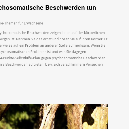
ychosomatische Beschwerden tun
ie-Themen für Erwachsene
chosomatische Beschwerden zeigen Ihnen auf der körperlichen
Argen ist. Nehmen Sie das ernst und hören Sie auf Ihren Körper. Er
tterweise auf ein Problem an anderer Stelle aufmerksam. Wenn Sie
psychosomatischen Problems ist und was Sie dagegen
4-Punkte-Selbsthilfe-Plan gegen psychosomatische Beschwerden
Ihre Beschwerden auftreten, bzw. sich verschlimmern Versuchen