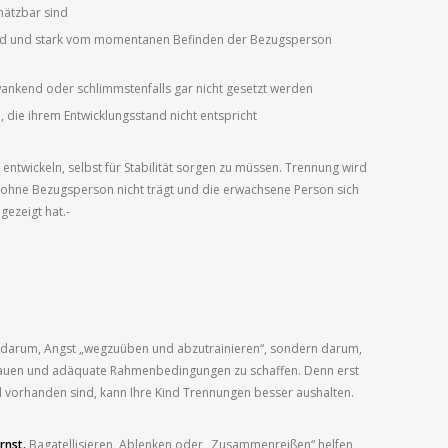
hätzbar sind
ind und stark vom momentanen Befinden der Bezugsperson
wankend oder schlimmstenfalls gar nicht gesetzt werden
ie ihrem Entwicklungsstand nicht entspricht
entwickeln, selbst für Stabilität sorgen zu müssen. Trennung wird
ng ohne Bezugsperson nicht trägt und die erwachsene Person sich
gezeigt hat.-
t darum, Angst „wegzuüben und abzutrainieren“,
sondern darum,
ubauen und adäquate Rahmenbedingungen zu schaffen. Denn erst
 vorhanden sind, kann Ihre Kind Trennungen besser aushalten.
rnst.
Bagatellisieren, Ablenken oder „Zusammenreißen“ helfen