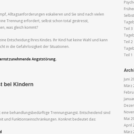
Psych
Frühe
pf, Alltagsanforderungen eskalieren und Sie sind nach vielen
Selbs
eine Trennung erfordert, selbst schon total gestresst,
Tageb
sen, was gleich kommt?
Teil 3
Tageb
eine Entscheidung Ihres Kindes. Ihr Kind hat keine Wahl und kann
Teil 2
ht in die Gefahrlosigkeit der Situationen.
Tageb
Teil 1
d ernstzunehmende Angststörung.
Arch
Juni 2
 bei Kindern
März 
Febru
Janua
Deze
Nove
ist eine behandlungsbedürftige Trennungsangst. Entscheidend sind
Mai 2
eit und Funktionseinschränkungen. Konkret bedeutet das:
April
d
März 