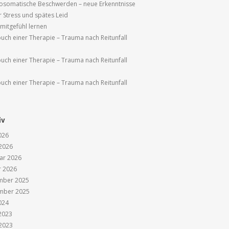
osomatische Beschwerden – neue Erkenntnisse
r Stress und spätes Leid
tmitgefühl lernen
uch einer Therapie – Trauma nach Reitunfall
uch einer Therapie – Trauma nach Reitunfall
uch einer Therapie – Trauma nach Reitunfall
iv
026
2026
ar 2026
r 2026
mber 2025
mber 2025
024
 2023
2023