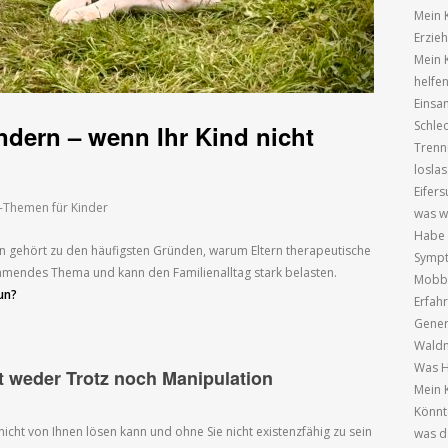
Mein 
Erzie
Mein 
helfe
Einsa
Schle
dern – wenn Ihr Kind nicht
Trenn
losla
Eifer
-Themen für Kinder
was wi
Habe 
n gehört zu den häufigsten Gründen, warum Eltern therapeutische
Sympt
ehmendes Thema und kann den Familienalltag stark belasten.
Mobbi
un?
Erfah
Gener
Waldm
Was H
t weder Trotz noch Manipulation
Mein K
Könnt
nicht von Ihnen lösen kann und ohne Sie nicht existenzfähig zu sein
was d