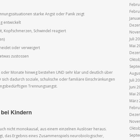
Febru
Febru
nnungssituationen starke Angst oder Panik zeigt
Janua
g entwickelt
Deze
it, Kopfschmerzen, Schwindel reagiert
Nove
Juli 2
en)
Mai 2
ermeidet oder verweigert
Deze
 etwas zustossen
Oktob
Septe
der Monate hinweg bestehen UND sehr klar und deutlich über
Augus
ich dadurch soziale, schulische oder familiäre Einschränkungen
Juli 2
ungsbedürftigen Trennungsangst.
Juni 2
Mai 2
März 
Febru
bei Kindern
Deze
Nove
Oktob
auch nicht monokausal, aus einem einzelnen Auslöser heraus.
Septe
ngt, das Ergebnis eines Zusammenspiels neurobiologischer,