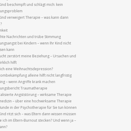
Kind beschimpft und schlägt mich: kein
hungsproblem
Kind verweigert Therapie – was kann dann
n?
mkeit
chte Nachrichten und trübe Stimmung
ungsangst bei Kindern – wenn Ihr Kind nicht
ssen kann
sucht zerstört meine Beziehung – Ursachen und
rklich hilft
ich eine Weihnachtsdepression?
ombekämpfung alleine hilft nicht langfristig
ng – wenn Angriffe krank machen
rungsbericht Traumatherapie
alisierte Angststörung – wirksame Therapie
edizin – über eine hochwirksame Therapie
unde in der Psychotherapie für Sie tun können
ind ritzt sich – was Eltern dann wissen müssen
e ich im Eltern-Burnout stecken? Und wenn ja –
ann?