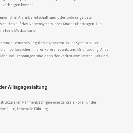
gut verbergen können.
nnerlich in Alarmbereitschaft sind oder viele ungelöste
sich dies auf das Nervensystem Ihres Kindes übertragen. Das
anz feine Mechanismen.
ierendes externes Regulierungssystem. Ist Ihr System selbst
nd ein verlässlicher innerer Referenzpunkt und Orientierung. Alles
rlebt und Trennungen sind dann der Verlust vom letzten Halt und
er Alltagsgestaltung
 strukturellen Rahmenbedingen eine zentrale Rolle. Kinder
ne klare, liebevolle Führung.