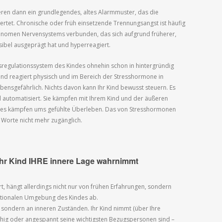
ieren dann ein grundlegendes, altes Alarmmuster, das die
ertet. Chronische oder früh einsetzende Trennungsangst ist häufig
nomen Nervensystems verbunden, das sich aufgrund früherer,
bel ausgeprägt hat und hyperreagiert.
sregulationssystem des Kindes ohnehin schon in hintergründig
d reagiert physisch und im Bereich der Stresshormone in
ebensgefährlich. Nichts davon kann Ihr Kind bewusst steuern. Es
l automatisiert. Sie kämpfen mit Ihrem Kind und der äußeren
des kämpfen ums gefühlte Überleben. Das von Stresshormonen
r Worte nicht mehr zugänglich.
hr Kind IHRE innere Lage wahrnimmt
t, hängt allerdings nicht nur von frühen Erfahrungen, sondern
otionalen Umgebung des Kindes ab.
, sondern an inneren Zuständen. Ihr Kind nimmt (über Ihre
uhig oder angespannt seine wichtigsten Bezugspersonen sind –