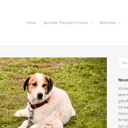
Home
Spezielle Therapie-Formate
Methoden
Neue
Ich k
Mein K
gehol
Ich wa
Warum
Ihr K
zur L