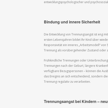
entwicklungspsychologischer und psychosoziale
Bindung und innere Sicherheit
Die Entwicklung von Trennungsangst ist eng mi
ersten Lebensjahren bildet Ihr Kind über wiede
Responsivität ein inneres „Arbeitsmodell“ von 
Trennung als vorübergehender Zustand oder a
Frühkindliche Trennungen oder Unterbrechung
Trennungen nach der Geburt, längere Krankenh
verfügbare Bezugspersonen – können die Ausbild
das Ereignis an sich entscheidend, sondern di
Trennung regulativ zu verarbeiten.
Trennungsangst bei Kindern – neu