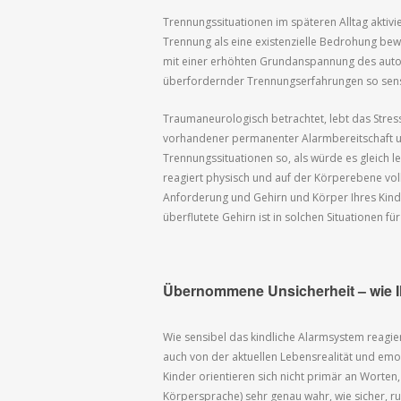
Trennungssituationen im späteren Alltag aktiv
Trennung als eine existenzielle Bedrohung bew
mit einer erhöhten Grundanspannung des auto
überfordernder Trennungserfahrungen so sensi
Traumaneurologisch betrachtet, lebt das Stres
vorhandener permanenter Alarmbereitschaft un
Trennungssituationen so, als würde es gleich l
reagiert physisch und auf der Körperebene vol
Anforderung und Gehirn und Körper Ihres Kin
überflutete Gehirn ist in solchen Situationen fü
Übernommene Unsicherheit – wie I
Wie sensibel das kindliche Alarmsystem reagier
auch von der aktuellen Lebensrealität und em
Kinder orientieren sich nicht primär an Worten
Körpersprache) sehr genau wahr, wie sicher, r