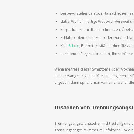
bei bevorstehenden oder tatsächlichen Tre
dabei Weinen, heftige Wut oder Verzweiflun
körperlich, zb mit Bauchschmerzen, Übelke
Schlafprobleme hat (Ein – oder Durchschlaf
Kita,
Schule
, Freizeitaktivitäten ohne Sie v
anhaltende Sorgen formuliert, Ihnen könne
Wenn mehrere dieser Symptome über Wochen o
ein altersangemessenes Maß hinausgehen UND s
ergeben, dann spricht man von einer behandl
Ursachen von Trennungsangst 
Trennungsängste entstehen nicht zufällig und 
Trennungsangst ist immer multifaktoriell bedi