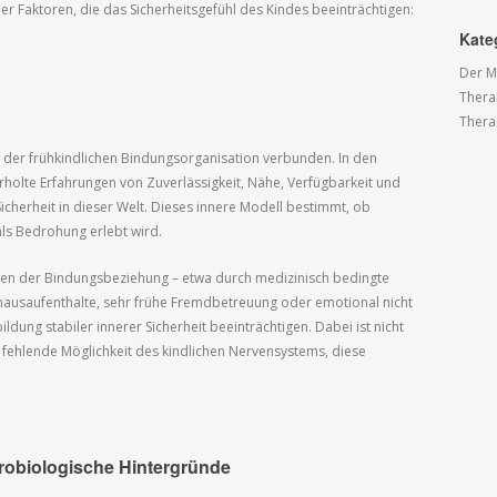
r Faktoren, die das Sicherheitsgefühl des Kindes beeinträchtigen:
Kate
Der M
Thera
Thera
t der frühkindlichen Bindungsorganisation verbunden. In den
rholte Erfahrungen von Zuverlässigkeit, Nähe, Verfügbarkeit und
Sicherheit in dieser Welt. Dieses innere Modell bestimmt, ob
ls Bedrohung erlebt wird.
en der Bindungsbeziehung – etwa durch medizinisch bedingte
ausaufenthalte, sehr frühe Fremdbetreuung oder emotional nicht
ung stabiler innerer Sicherheit beeinträchtigen. Dabei ist nicht
e fehlende Möglichkeit des kindlichen Nervensystems, diese
robiologische Hintergründe