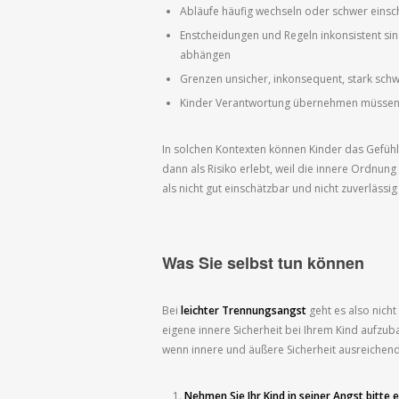
Abläufe häufig wechseln oder schwer einsc
Enstcheidungen und Regeln inkonsistent s
abhängen
Grenzen unsicher, inkonsequent, stark sch
Kinder Verantwortung übernehmen müssen, d
In solchen Kontexten können Kinder das Gefühl 
dann als Risiko erlebt, weil die innere Ordnu
als nicht gut einschätzbar und nicht zuverlässig 
Was Sie selbst tun können
Bei
leichter Trennungsangst
geht es also nich
eigene innere Sicherheit bei Ihrem Kind aufz
wenn innere und äußere Sicherheit ausreichend
Nehmen Sie Ihr Kind in seiner Angst bitte e