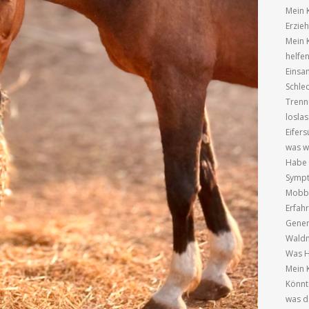
Mein 
Erzie
Mein 
helfe
Einsa
Schle
Trenn
losla
Eifer
was wi
Habe 
Sympt
Mobbi
Erfah
Gener
Waldm
Was H
Mein K
Könnt
was d