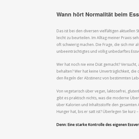
Wann hört Normalität beim Ess
Das ist bei den diversen vielfältigen aktuellen
leicht zu beurteilen. Im Alltag meiner Praxis s
oft schwierig machen. Die Frage, die sich mir al
unbeeinträchtigtes und völlig unbedarftes Essve
Wer hat noch nie eine Diät gemacht? Versucht,
behalten? Wer hat keine Unverträglichkeit, di
den Regeln der Abstinenz von bestimmten Lebe
Von vegetarisch über vegan, laktosefrei, glutenf
gibt es praktisch nichts, was die moderne Über
über Kalorien und Inhaltsstoffe den gesamten A
Hunger hat, bis er satt ist? Überlegen Sie kurz
Denn: Eine starke Kontrolle des eigenen Essver