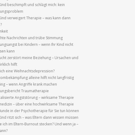
Kind beschimpft und schlägt mich: kein
hungsproblem
Kind verweigert Therapie – was kann dann
n?
mkeit
chte Nachrichten und trübe Stimmung
ungsangst bei Kindern – wenn Ihr Kind nicht
ssen kann
sucht zerstört meine Beziehung – Ursachen und
rklich hilft
ich eine Weihnachtsdepression?
ombekämpfung alleine hilft nicht langfristig
ng – wenn Angriffe krank machen
rungsbericht Traumatherapie
alisierte Angststörung – wirksame Therapie
edizin – über eine hochwirksame Therapie
unde in der Psychotherapie für Sie tun können
ind ritzt sich – was Eltern dann wissen müssen
e ich im Eltern-Burnout stecken? Und wenn ja –
ann?