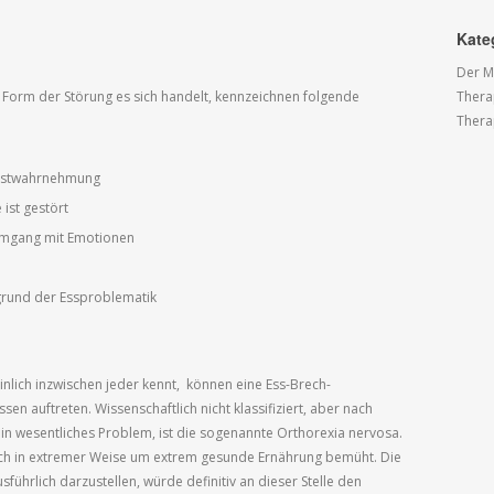
Kate
Der M
Thera
Form der Störung es sich handelt, kennzeichnen folgende
Thera
lbstwahrnehmung
ist gestört
Umgang mit Emotionen
grund der Essproblematik
lich inzwischen jeder kennt, können eine Ess-Brech-
en auftreten. Wissenschaftlich nicht klassifiziert, aber nach
 ein wesentliches Problem, ist die sogenannte Orthorexia nervosa.
ich in extremer Weise um extrem gesunde Ernährung bemüht. Die
führlich darzustellen, würde definitiv an dieser Stelle den