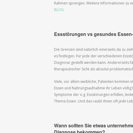
Rahmen sprengen. Weitere Informationen zu v
BLOG
Essstörungen vs gesundes Essen-
Die Grenzen sind natürlich einerseits da zu zi
es festlegen. Für jede der verschiedenen Ess
Diagnose gestellt werden kann. Andererseits fän
therapeutischer Sicht als absolut problematis
Viele, vor allem weibliche, Patienten kommen i
Essen und Nahrungsaufnahme ihr Leben völlig b
Symptome der o.g. Essstörungen erfüllen, leid
Thema Essen. Und das raubt ihnen oft jede Le
Wann sollten Sie etwas unternehme
Diagnose bekommen?