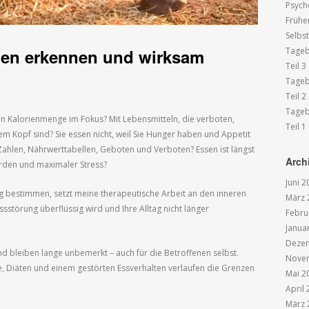
Psych
Frühe
Selbs
Tageb
hen erkennen und wirksam
Teil 3
Tageb
Teil 2
Tageb
en Kalorienmenge im Fokus? Mit Lebensmitteln, die verboten,
Teil 1
rem Kopf sind? Sie essen nicht, weil Sie Hunger haben und Appetit
Zahlen, Nährwerttabellen, Geboten und Verboten? Essen ist längst
Arch
den und maximaler Stress?
Juni 2
ag bestimmen, setzt meine therapeutische Arbeit an den inneren
März 
ssstörung überflüssig wird und Ihre Alltag nicht länger
Febru
Janua
Deze
nd bleiben lange unbemerkt – auch für die Betroffenen selbst.
Nove
le, Diäten und einem gestörten Essverhalten verlaufen die Grenzen
Mai 2
April
März 