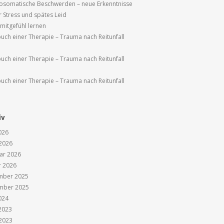
osomatische Beschwerden – neue Erkenntnisse
r Stress und spätes Leid
tmitgefühl lernen
uch einer Therapie – Trauma nach Reitunfall
uch einer Therapie – Trauma nach Reitunfall
uch einer Therapie – Trauma nach Reitunfall
iv
026
2026
ar 2026
r 2026
mber 2025
mber 2025
024
 2023
2023