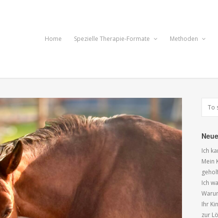
Home
Spezielle Therapie-Formate
Methoden
Neue
Ich k
Mein K
gehol
Ich wa
Warum
Ihr K
zur L