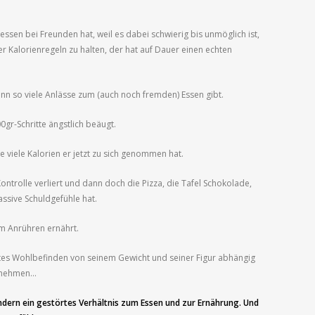
sen bei Freunden hat, weil es dabei schwierig bis unmöglich ist,
er Kalorienregeln zu halten, der hat auf Dauer einen echten
nn so viele Anlässe zum (auch noch fremden) Essen gibt.
gr-Schritte ängstlich beäugt.
 viele Kalorien er jetzt zu sich genommen hat.
ntrolle verliert und dann doch die Pizza, die Tafel Schokolade,
assive Schuldgefühle hat.
m Anrühren ernährt.
tes Wohlbefinden von seinem Gewicht und seiner Figur abhängig
zu nehmen…
ondern ein gestörtes Verhältnis zum Essen und zur Ernährung. Und