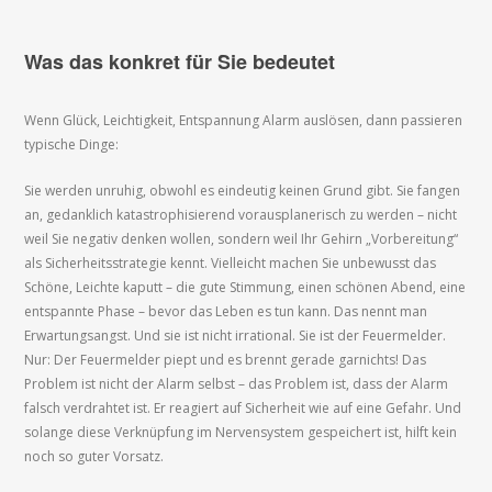
Was das konkret für Sie bedeutet
Wenn Glück, Leichtigkeit, Entspannung Alarm auslösen, dann passieren
typische Dinge:
Sie werden unruhig, obwohl es eindeutig keinen Grund gibt. Sie fangen
an, gedanklich katastrophisierend vorausplanerisch zu werden – nicht
weil Sie negativ denken wollen, sondern weil Ihr Gehirn „Vorbereitung“
als Sicherheitsstrategie kennt. Vielleicht machen Sie unbewusst das
Schöne, Leichte kaputt – die gute Stimmung, einen schönen Abend, eine
entspannte Phase – bevor das Leben es tun kann. Das nennt man
Erwartungsangst. Und sie ist nicht irrational. Sie ist der Feuermelder.
Nur: Der Feuermelder piept und es brennt gerade garnichts! Das
Problem ist nicht der Alarm selbst – das Problem ist, dass der Alarm
falsch verdrahtet ist. Er reagiert auf Sicherheit wie auf eine Gefahr. Und
solange diese Verknüpfung im Nervensystem gespeichert ist, hilft kein
noch so guter Vorsatz.