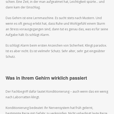
schien. Eine Zeit, in der man aufgeatmet hat, Leichtigkeit spürte… und
dann kam der Einschlag.
Das Gehirn ist eine Lernmaschine. Es sucht stets nach Mustern. Und
wenn es oft genug erlebt hat, dass Ruhe und Wohlgefühl einem Sturm
an Stress vorausgegangen sind, dann tut es genau das, was es für seine
Aufgabe hält: Es schlägt Alarm.
Es schlägt Alarm beim ersten Anzeichen von Sicherheit. Klingt paradox.
Ist es aber nicht. Es ist vielmehr Schutz. Sehr alter, sehr gut eingeübter
Schutz.
Was in Ihrem Gehirn wirklich passiert
Der Fachbegriff dafür lautet Konditionierung – auch wenn das ein wenig
nach Laborratten klingt.
Konditionierung bedeutet: Ihr Nervensystem hat früh gelernt,
bestimmte Reize mit Gefahr zu verknüpfen. Nicht unbedingt laute Reize.