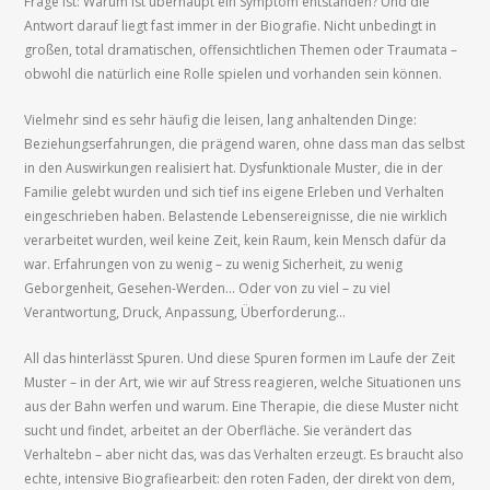
Frage ist: Warum ist überhaupt ein Symptom entstanden? Und die
Antwort darauf liegt fast immer in der Biografie. Nicht unbedingt in
großen, total dramatischen, offensichtlichen Themen oder Traumata –
obwohl die natürlich eine Rolle spielen und vorhanden sein können.
Vielmehr sind es sehr häufig die leisen, lang anhaltenden Dinge:
Beziehungserfahrungen, die prägend waren, ohne dass man das selbst
in den Auswirkungen realisiert hat. Dysfunktionale Muster, die in der
Familie gelebt wurden und sich tief ins eigene Erleben und Verhalten
eingeschrieben haben. Belastende Lebensereignisse, die nie wirklich
verarbeitet wurden, weil keine Zeit, kein Raum, kein Mensch dafür da
war. Erfahrungen von zu wenig – zu wenig Sicherheit, zu wenig
Geborgenheit, Gesehen-Werden… Oder von zu viel – zu viel
Verantwortung, Druck, Anpassung, Überforderung…
All das hinterlässt Spuren. Und diese Spuren formen im Laufe der Zeit
Muster – in der Art, wie wir auf Stress reagieren, welche Situationen uns
aus der Bahn werfen und warum. Eine Therapie, die diese Muster nicht
sucht und findet, arbeitet an der Oberfläche. Sie verändert das
Verhaltebn – aber nicht das, was das Verhalten erzeugt. Es braucht also
echte, intensive Biografiearbeit: den roten Faden, der direkt von dem,