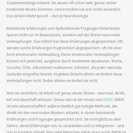
Zusammenhänge erkannt. Sie wissen oft schon sehr genau, woher
bestimmte Muster kommen. Und trotzdem hat sich nichts verändert.
Das ist kein Widerspruch – das ist Neurobiologie.
Belastende Erfahrungen und dysfunktionale Prägungen hinterlassen
Spuren nicht nur im Bewusstsein, sondern auf der Ebene neuronaler
Verknüpfungen. Das Gehirn hat diese Erfahrungen abgespeichert. Oft
werden solche Erfahrungen fragmentiert abgespeichert, oft mit einer
hoch emotionalen Verknüpfung. Diese emotionalen Verknüpfungen
können sich jederzeit, ausgelöst durch bestimmte Situationen, Worte,
Gerüche, Orte…blitzschnell reaktivieren. Schneller, als jeder rationale
Gedanke eingreifen könnte. Kognitive Einsicht alleine verändert diese
Verknüpfungen nicht. Reden alleine verändert sie nicht.
Was sie verändert, ist Arbeit auf genau dieser Ebene – neuronal, direkt,
tief und dauerhaft wirksam. Genau das ist der Ansatz von
EMDR
. EMDR
ist eine wissenschaftlich außerordentlich gut belegte Methode, die
direkt mit den neuronalen Mustern arbeitet, in denen belastende
Erfahrungen und Prägungen gespeichert sind. Sie ermöglicht es dem
Gehirn, diese Erfahrungen neu zu verarbeiten und zu integrieren – und
das erstaunlich schnell. Was viele Menschen dabei überrascht: EMDR ist