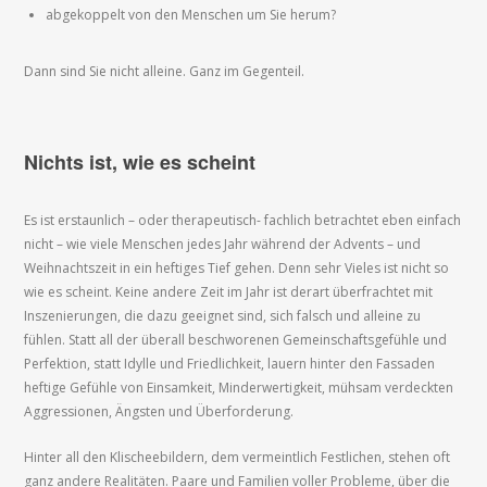
abgekoppelt von den Menschen um Sie herum?
Dann sind Sie nicht alleine. Ganz im Gegenteil.
Nichts ist, wie es scheint
Es ist erstaunlich – oder therapeutisch- fachlich betrachtet eben einfach
nicht – wie viele Menschen jedes Jahr während der Advents – und
Weihnachtszeit in ein heftiges Tief gehen. Denn sehr Vieles ist nicht so
wie es scheint. Keine andere Zeit im Jahr ist derart überfrachtet mit
Inszenierungen, die dazu geeignet sind, sich falsch und alleine zu
fühlen. Statt all der überall beschworenen Gemeinschaftsgefühle und
Perfektion, statt Idylle und Friedlichkeit, lauern hinter den Fassaden
heftige Gefühle von Einsamkeit, Minderwertigkeit, mühsam verdeckten
Aggressionen, Ängsten und Überforderung.
Hinter all den Klischeebildern, dem vermeintlich Festlichen, stehen oft
ganz andere Realitäten. Paare und Familien voller Probleme, über die