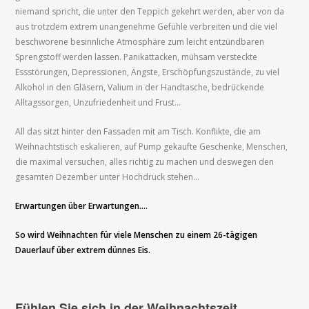
niemand spricht, die unter den Teppich gekehrt werden, aber von da
aus trotzdem extrem unangenehme Gefühle verbreiten und die viel
beschworene besinnliche Atmosphäre zum leicht entzündbaren
Sprengstoff werden lassen. Panikattacken, mühsam versteckte
Essstörungen, Depressionen, Ängste, Erschöpfungszustände, zu viel
Alkohol in den Gläsern, Valium in der Handtasche, bedrückende
Alltagssorgen, Unzufriedenheit und Frust…
All das sitzt hinter den Fassaden mit am Tisch. Konflikte, die am
Weihnachtstisch eskalieren, auf Pump gekaufte Geschenke, Menschen,
die maximal versuchen, alles richtig zu machen und deswegen den
gesamten Dezember unter Hochdruck stehen…
Erwartungen über Erwartungen….
So wird Weihnachten für viele Menschen zu einem 26-tägigen
Dauerlauf über extrem dünnes Eis.
Fühlen Sie sich in der Weihnachtszeit