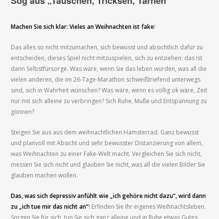
Sog aus „Täuschen, Tricksen, Tarnen“
Machen Sie sich klar: Vieles an Weihnachten ist fake
!
Das alles so nicht mitzumachen, sich bewusst und absichtlich dafür zu
entscheiden, dieses Spiel nicht mitzuspielen, sich zu entziehen: das ist
dann Selbstfürsorge. Was wäre, wenn Sie das leben würden, was all die
vielen anderen, die im 26-Tage-Marathon schweißtriefend unterwegs
sind, sich in Wahrheit wünschen? Was wäre, wenn es völlig ok wäre, Zeit
nur mit sich alleine zu verbringen? Sich Ruhe, Muße und Entspannung zu
gönnen?
Steigen Sie aus aus dem weihnachtlichen Hamsterrad. Ganz bewusst
und planvoll mit Absicht und sehr bewusster Distanzierung von allem,
was Weihnachten zu einer Fake-Welt macht. Vergleichen Sie sich nicht,
messen Sie sich nicht und glauben Sie nicht, was all die vielen Bilder Sie
glauben machen wollen.
Das, was sich depressiv anfühlt wie „ich gehöre nicht dazu“, wird dann
zu „ich tue mir das nicht an“
! Erfinden Sie Ihr eigenes Weihnachtsleben.
Sorgen Sie für sich, tun Sie sich ganz alleine und in Ruhe etwas Gutes.